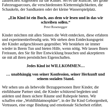
zahlreichen Angeboten für die Kinder. Sei es die Rutsche, der große
Fahrzeugparcours, die verschiedensten Klettermöglichkeiten, die
Schaukeln, der Sandkasten oder der kleine Wasserspielplatz.
„Ein Kind ist ein Buch, aus dem wir lesen und in das wir
schreiben sollen.“
Peter Rosenegger
Kinder möchten mit allen Sinnen die Welt entdecken, diese erfahren
und experimentierfreudig sein. Wir stehen dem Entdeckungsgeist
der Kinder aufgeschlossen gegenüber. Wir bestärken sie immer
wieder in Ihrem Tun und bieten Hilfe, wenn nötig. Wir lassen Ihnen
Freiraum, den Sie für Ihre Entwicklung brauchen und akzeptieren
sie mit all ihren persönlichen Eigenschaften.
Jedes Kind ist WILLKOMMEN…
… unabhängig von seiner Konfession, seiner Herkunft und
seinem sozialen Stand.
Wir sehen uns als liebevolle Bezugspersonen Ihrer Kinder, die
einfühlsame Partner sind, die Kinder schützend begleiten und
anleiten und ihnen sichere Räume und Ruhepole bieten. Wir
schaffen eine „Wohlfühlatmosphäre“, in der Ihr Kind Geborgenheit,
Vertrauen, eine enge Bindung und emotionale Sicherheit erfährt.