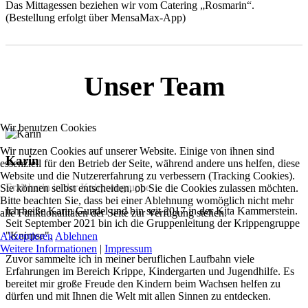
Das Mittagessen beziehen wir vom Catering „Rosmarin“.
(Bestellung erfolgt über MensaMax-App)
Unser Team
Wir benutzen Cookies
Wir nutzen Cookies auf unserer Website. Einige von ihnen sind
Karin
essenziell für den Betrieb der Seite, während andere uns helfen, diese
Website und die Nutzererfahrung zu verbessern (Tracking Cookies).
Erzieherin in der Knirpsengruppe
Sie können selbst entscheiden, ob Sie die Cookies zulassen möchten.
Bitte beachten Sie, dass bei einer Ablehnung womöglich nicht mehr
Ich heiße Karin Gundel und bin seit 2017 in der Kita Kammerstein.
alle Funktionalitäten der Seite zur Verfügung stehen.
Seit September 2021 bin ich die Gruppenleitung der Krippengruppe
"Knirpse".
Akzeptieren
Ablehnen
Weitere Informationen
|
Impressum
Zuvor sammelte ich in meiner beruflichen Laufbahn viele
Erfahrungen im Bereich Krippe, Kindergarten und Jugendhilfe. Es
bereitet mir große Freude den Kindern beim Wachsen helfen zu
dürfen und mit Ihnen die Welt mit allen Sinnen zu entdecken.